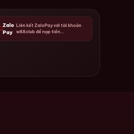
Zalo
Liên kết ZaloPay với tài khoản
w88club để nạp tiền...
Pay