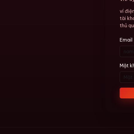
ví điệ
tài kh
thủ qu
Email 
Mật k