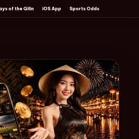
ys of the Qilin
iOS App
Sports Odds