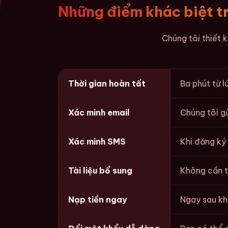
Những điểm khác biệt tr
Chúng tôi thiết 
Thời gian hoàn tất
Ba phút từ 
Xác minh email
Chúng tôi g
Xác minh SMS
Khi đăng ký
Tài liệu bổ sung
Không cần t
Nạp tiền ngay
Ngay sau kh