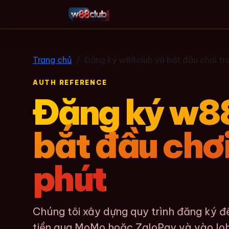
w88club
Trang chủ
Đăng ký w88club và bắt đầu chơi tro
AUTH REFERENCE
Đăng ký w8
bắt đầu chơi
phút
Chúng tôi xây dựng quy trình đăng ký đ
tiền qua MoMo hoặc ZaloPay và vào lob