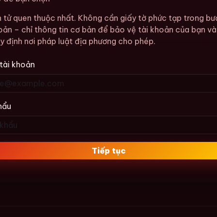
n tử quen thuộc nhất. Không cần giấy tờ phức tạp trong b
oản – chỉ thông tin cơ bản để bảo vệ tài khoản của bạn và
y định nơi pháp luật địa phương cho phép.
tài khoản
hẩu
Tiếp tục