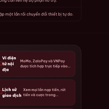
ng cần liên hệ bộ phận hỗ trợ.
 một lần rồi chuyển đổi thiết bị tự do.
Ví điện
MoMo, ZaloPay và VNPay
tử nội
được tích hợp trực tiếp vào...
địa
Lịch sử
Xem mọi lần nạp tiền, rút
tiền và cược trong...
giao dịch