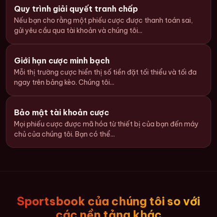
Quy trình giải quyết tranh chấp
Nếu bạn cho rằng một phiếu cược được thanh toán sai,
gửi yêu cầu qua tài khoản và chúng tôi...
Giới hạn cược minh bạch
Mỗi thị trường cược hiển thị số tiền đặt tối thiểu và tối đa
ngay trên bảng kèo. Chúng tôi...
Bảo mật tài khoản cược
Mọi phiếu cược được mã hóa từ thiết bị của bạn đến máy
chủ của chúng tôi. Bạn có thể...
Sportsbook của chúng tôi so với
các nền tảng khác