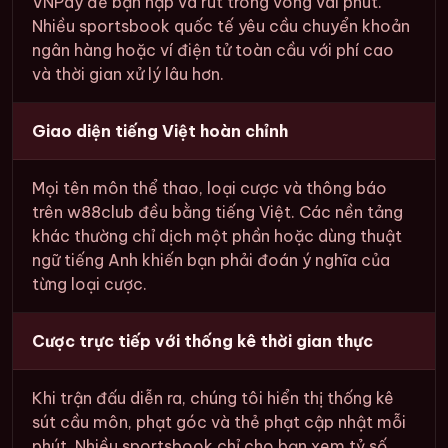
VNPay để bạn nạp và rút trong vòng vài phút.
Nhiều sportsbook quốc tế yêu cầu chuyển khoản
ngân hàng hoặc ví điện tử toàn cầu với phí cao
và thời gian xử lý lâu hơn.
Giao diện tiếng Việt hoàn chỉnh
Mọi tên môn thể thao, loại cược và thông báo
trên w88club đều bằng tiếng Việt. Các nền tảng
khác thường chỉ dịch một phần hoặc dùng thuật
ngữ tiếng Anh khiến bạn phải đoán ý nghĩa của
từng loại cược.
Cược trực tiếp với thống kê thời gian thực
Khi trận đấu diễn ra, chúng tôi hiển thị thống kê
sút cầu môn, phạt góc và thẻ phạt cập nhật mỗi
phút. Nhiều sportsbook chỉ cho bạn xem tỷ số