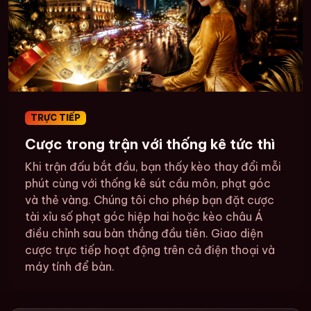
TRỰC TIẾP
Cược trong trận với thống kê tức thì
Khi trận đấu bắt đầu, bạn thấy kèo thay đổi mỗi
phút cùng với thống kê sút cầu môn, phạt góc
và thẻ vàng. Chúng tôi cho phép bạn đặt cược
tài xỉu số phạt góc hiệp hai hoặc kèo châu Á
điều chỉnh sau bàn thắng đầu tiên. Giao diện
cược trực tiếp hoạt động trên cả điện thoại và
máy tính để bàn.