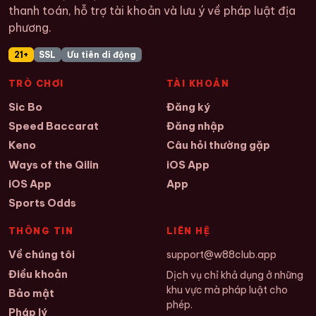
thanh toán, hỗ trợ tài khoản và lưu ý về pháp luật địa
phương.
21+
SSL
Ưu tiên di động
TRÒ CHƠI
TÀI KHOẢN
Sic Bo
Đăng ký
Speed Baccarat
Đăng nhập
Keno
Câu hỏi thường gặp
Ways of the Qilin
iOS App
iOS App
App
Sports Odds
THÔNG TIN
LIÊN HỆ
Về chúng tôi
support@w88club.app
Điều khoản
Dịch vụ chỉ khả dụng ở những
khu vực mà pháp luật cho
Bảo mật
phép.
Pháp lý