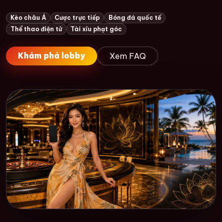
Kèo châu Á
Cược trực tiếp
Bóng đá quốc tế
Thể thao điện tử
Tài xỉu phạt góc
Khám phá lobby
Xem FAQ