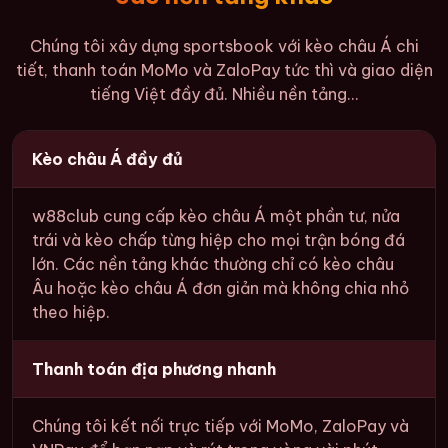
Chúng tôi xây dựng sportsbook với kèo châu Á chi
tiết, thanh toán MoMo và ZaloPay tức thì và giao diện
tiếng Việt đầy đủ. Nhiều nền tảng...
Kèo châu Á đầy đủ
w88club cung cấp kèo châu Á một phần tư, nửa
trái và kèo chấp từng hiệp cho mọi trận bóng đá
lớn. Các nền tảng khác thường chỉ có kèo châu
Âu hoặc kèo châu Á đơn giản mà không chia nhỏ
theo hiệp.
Thanh toán địa phương nhanh
Chúng tôi kết nối trực tiếp với MoMo, ZaloPay và