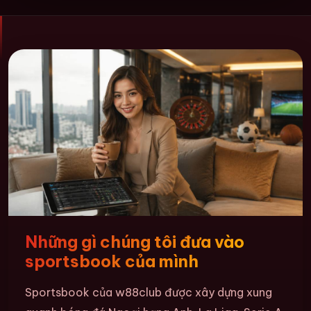
Những gì chúng tôi đưa vào
sportsbook của mình
Sportsbook của w88club được xây dựng xung