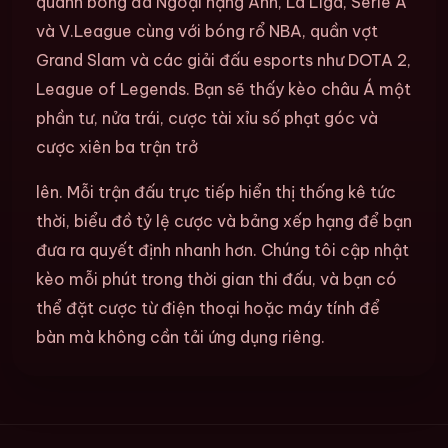
quanh bóng đá Ngoại hạng Anh, La Liga, Serie A
và V.League cùng với bóng rổ NBA, quần vợt
Grand Slam và các giải đấu esports như DOTA 2,
League of Legends. Bạn sẽ thấy kèo châu Á một
phần tư, nửa trái, cược tài xỉu số phạt góc và
cược xiên ba trận trở
lên. Mỗi trận đấu trực tiếp hiển thị thống kê tức
thời, biểu đồ tỷ lệ cược và bảng xếp hạng để bạn
đưa ra quyết định nhanh hơn. Chúng tôi cập nhật
kèo mỗi phút trong thời gian thi đấu, và bạn có
thể đặt cược từ điện thoại hoặc máy tính để
bàn mà không cần tải ứng dụng riêng.